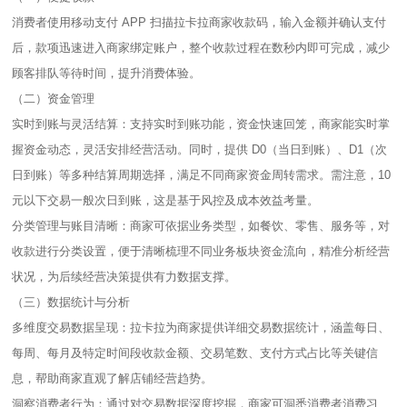
消费者使用移动支付 APP 扫描拉卡拉商家收款码，输入金额并确认支付
后，款项迅速进入商家绑定账户，整个收款过程在数秒内即可完成，减少
顾客排队等待时间，提升消费体验。​
（二）资金管理​
实时到账与灵活结算：支持实时到账功能，资金快速回笼，商家能实时掌
握资金动态，灵活安排经营活动。同时，提供 D0（当日到账）、D1（次
日到账）等多种结算周期选择，满足不同商家资金周转需求。需注意，10
元以下交易一般次日到账，这是基于风控及成本效益考量。​
分类管理与账目清晰：商家可依据业务类型，如餐饮、零售、服务等，对
收款进行分类设置，便于清晰梳理不同业务板块资金流向，精准分析经营
状况，为后续经营决策提供有力数据支撑。​
（三）数据统计与分析​
多维度交易数据呈现：拉卡拉为商家提供详细交易数据统计，涵盖每日、
每周、每月及特定时间段收款金额、交易笔数、支付方式占比等关键信
息，帮助商家直观了解店铺经营趋势。​
洞察消费者行为：通过对交易数据深度挖掘，商家可洞悉消费者消费习